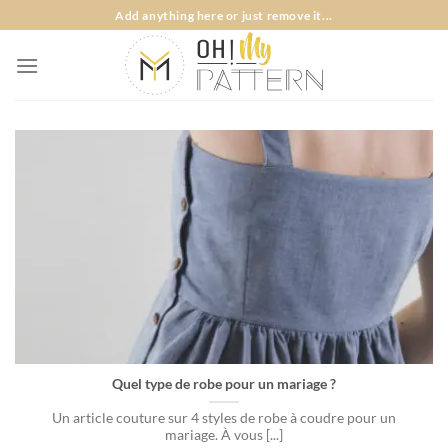
Passer
Add anything here or just remove it...
au
contenu
Quel type de robe pour un mariage ?
Un article couture sur 4 styles de robe à coudre pour un
mariage. À vous [...]