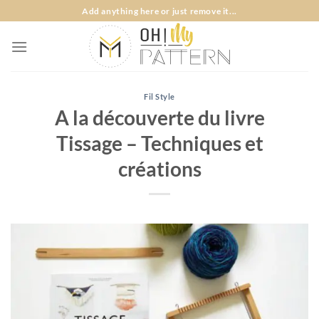
Passer
Add anything here or just remove it...
au
contenu
Fil Style
A la découverte du livre
Tissage – Techniques et
créations