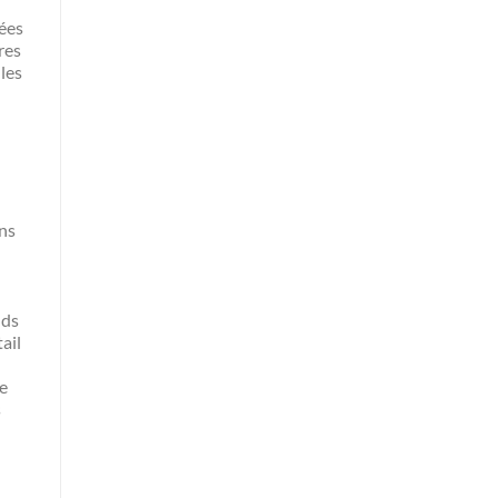
nées
res
les
ans
nds
ail
ue
s