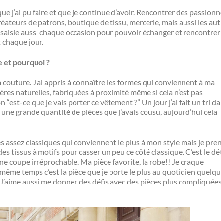
que j’ai pu faire et que je continue d’avoir. Rencontrer des passion
réateurs de patrons, boutique de tissu, mercerie, mais aussi les aut
 saisie aussi chaque occasion pour pouvoir échanger et rencontrer 
 chaque jour.
 et pourquoi ?
la couture. J’ai appris à connaître les formes qui conviennent à ma
ères naturelles, fabriquées à proximité même si cela n’est pas
 “est-ce que je vais porter ce vêtement ?” Un jour j’ai fait un tri d
 une grande quantité de pièces que j’avais cousu, aujourd’hui cela
 assez classiques qui conviennent le plus à mon style mais je pre
des tissus à motifs pour casser un peu ce côté classique. C’est le dét
ne coupe irréprochable. Ma pièce favorite, la robe!! Je craque
ême temps c’est la pièce que je porte le plus au quotidien quelq
n? J’aime aussi me donner des défis avec des pièces plus compliquée