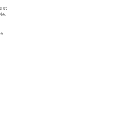
e et
le.
ne