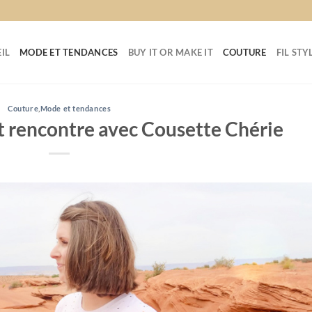
IL
MODE ET TENDANCES
BUY IT OR MAKE IT
COUTURE
FIL STY
Couture
,
Mode et tendances
t rencontre avec Cousette Chérie