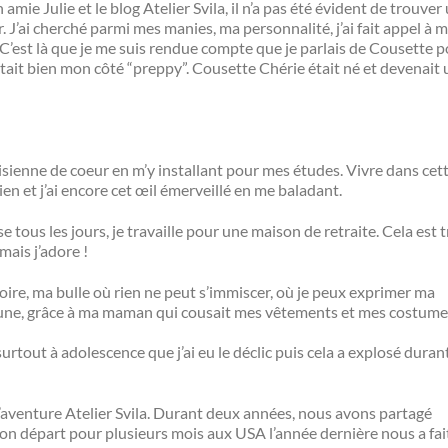
e Julie et le blog Atelier Svila, il n’a pas été évident de trouver
 J’ai cherché parmi mes manies, ma personnalité, j’ai fait appel à 
 C’est là que je me suis rendue compte que je parlais de Cousette 
tait bien mon côté “preppy”. Cousette Chérie était né et devenait
isienne de coeur en m’y installant pour mes études. Vivre dans cet
ien et j’ai encore cet œil émerveillé en me baladant.
 tous les jours, je travaille pour une maison de retraite. Cela est t
ais j’adore !
re, ma bulle où rien ne peut s’immiscer, où je peux exprimer ma
 jeune, grâce à ma maman qui cousait mes vêtements et mes costume
 surtout à adolescence que j’ai eu le déclic puis cela a explosé duran
 l’aventure Atelier Svila. Durant deux années, nous avons partagé
n départ pour plusieurs mois aux USA l’année dernière nous a fai